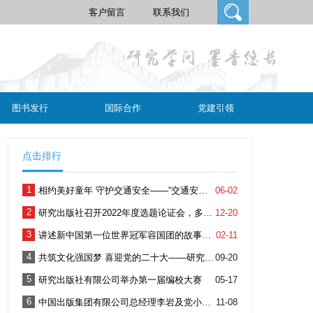
客户留言
联系我们
图书发行
国际合作
党建引领
点击排行
1
相约美好童年 守护交通安全——“交通安全十二生肖系列”读书分享会在北京召开
06-02
2
研究出版社召开2022年度选题论证会，多领域顶尖专家学者参加
12-20
3
讲述新中国第一位世界冠军容国团的故事《人生能有几回搏》出版
02-11
4
共筑文化强国梦 喜迎党的二十大——研究出版社党支部与光明日报社直属单位联合党支部开展联学联建主题党日活动
09-20
5
研究出版社有限公司举办第一届编校大赛
05-17
6
中国出版集团有限公司总经理李岩及党小组成员赴研究出版社工作调研
11-08