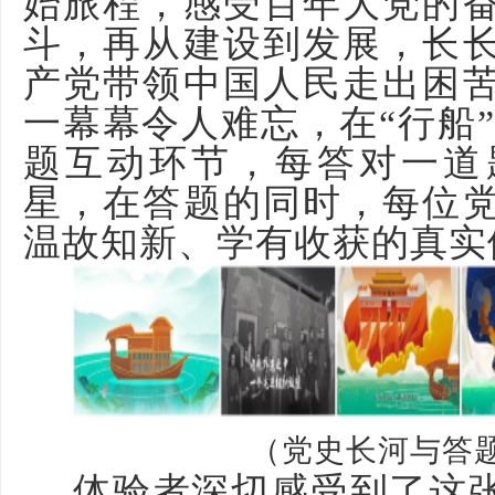
始旅程，感受百年大党的
斗，再从建设到发展，长
产党带领中国人民走出困
一幕幕令人难忘，在“行船
题互动环节，每答对一道
星，在答题的同时，每位
温故知新、学有收获的真实
（党史长河与答
体验者深切感受到了这