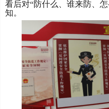
看后对
“防什么、谁来防、怎
知。