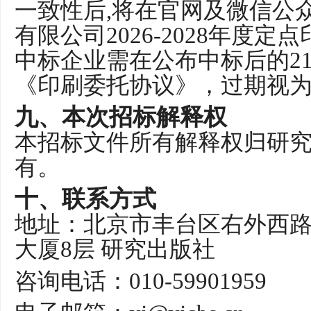
一致性后
,
将
在官网及微信公
有限公司
2026-202
8
年度
定点
中标企业需在公布中标后的
2
《印刷委托协议》，
过期视
九、
本次招标解释权
本招标文件所有解释权归研
有。
十、
联系方式
地址：
北京市丰台区右外西
大厦
8
层 研究出版社
咨询电话：
010-59901959