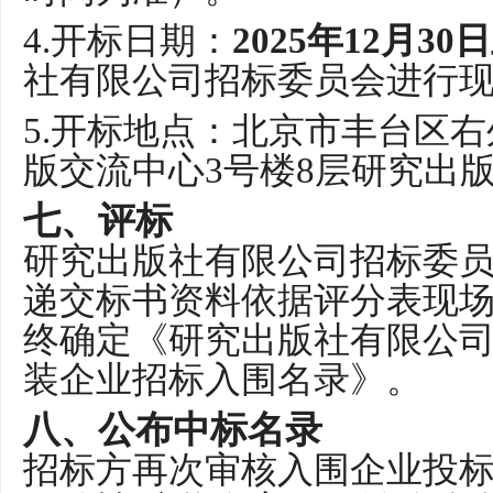
4.
开标日期：
202
5
年
12
月
30
日
社有限公司招标委员会进行
5.
开标地点：北京市丰台区右
版交流中心
3
号楼
8
层研究出
七、
评标
研究出版社有限公司招标委
递交标书资料依据评分表现
终确定《研究出版社有限公
装企业
招标入围
名录》。
八、
公布中标名录
招标方再次审核入围企业投