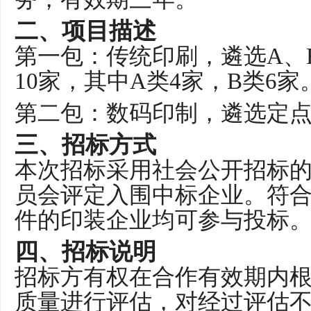
二、
项目描述
第一包：
传统印
刷，遴选
A
、
10
家，其中
A
类
4
家，
B
类
6
家
第二包：数码印制，遴选定
三、
招标方式
本次招标采用社会公开招标
员会评定入围中标企业。符
件的印装企业均可参与投标
四、
招标说明
招标
方
有权在
合作有
效期内
质量进行评估，对经过评估