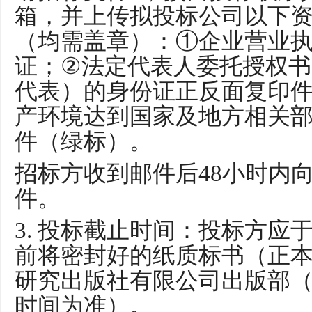
箱，并上传拟投标公司以下
（均需盖章）：①企业营业
证；
②
法定代表人委托授权书
代表）的身份证正反面复印
产环境达到国家及地方相关
件（绿标）。
招标方收到邮件后
48
小时内
件
。
3.
投标截止时间：
投标方应
前将
密封
好的
纸质标书（
正
研究出版社有限公司出版部
时间为准）。