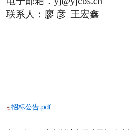
电子邮箱：
yj@yjcbs.cn
联系人：廖
彦
王宏鑫
招标公告.pdf